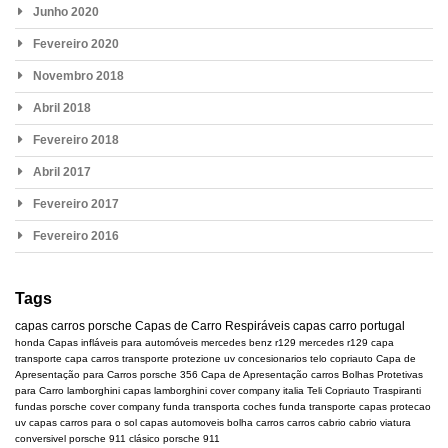
Junho 2020
Fevereiro 2020
Novembro 2018
Abril 2018
Fevereiro 2018
Abril 2017
Fevereiro 2017
Fevereiro 2016
Tags
capas carros
porsche
Capas de Carro Respiráveis
capas carro portugal
honda
Capas infláveis para automóveis
mercedes benz r129
mercedes
r129
capa
transporte
capa carros transporte
protezione uv
concesionarios
telo copriauto
Capa de
Apresentação para Carros
porsche 356
Capa de Apresentação carros
Bolhas Protetivas
para Carro
lamborghini
capas lamborghini
cover company italia
Teli Copriauto Traspiranti
fundas porsche
cover company
funda transporta coches
funda transporte
capas protecao
uv
capas carros para o sol
capas automoveis
bolha carros
carros cabrio
cabrio
viatura
conversivel
porsche 911 clásico
porsche 911