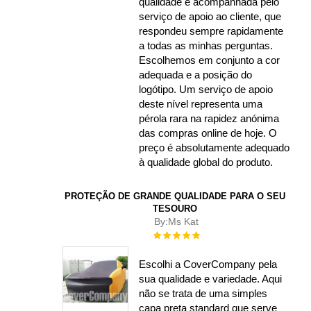
qualidade é acompanhada pelo
serviço de apoio ao cliente, que
respondeu sempre rapidamente
a todas as minhas perguntas.
Escolhemos em conjunto a cor
adequada e a posição do
logótipo. Um serviço de apoio
deste nível representa uma
pérola rara na rapidez anónima
das compras online de hoje. O
preço é absolutamente adequado
à qualidade global do produto.
PROTEÇÃO DE GRANDE QUALIDADE PARA O SEU
TESOURO
By:
Ms Kat
Rating:
100%
Escolhi a CoverCompany pela
sua qualidade e variedade. Aqui
não se trata de uma simples
capa preta standard que serve