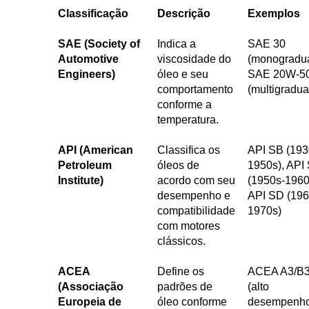
Classificação
Descrição
Exemplos
SAE (Society of
Indica a
SAE 30
Automotive
viscosidade do
(monogradu
Engineers)
óleo e seu
SAE 20W-5
comportamento
(multigradu
conforme a
temperatura.
API (American
Classifica os
API SB (193
Petroleum
óleos de
1950s), API
Institute)
acordo com seu
(1950s-1960
desempenho e
API SD (196
compatibilidade
1970s)
com motores
clássicos.
ACEA
Define os
ACEA A3/B
(Associação
padrões de
(alto
Europeia de
óleo conforme
desempenh