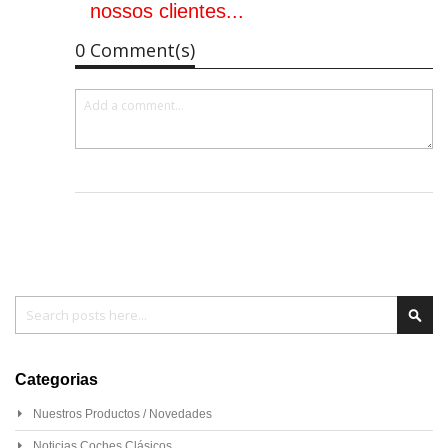
nossos clientes...
0 Comment(s)
Pesquisa
Pesq
Categorias
Nuestros Productos / Novedades
Noticias Coches Clásicos