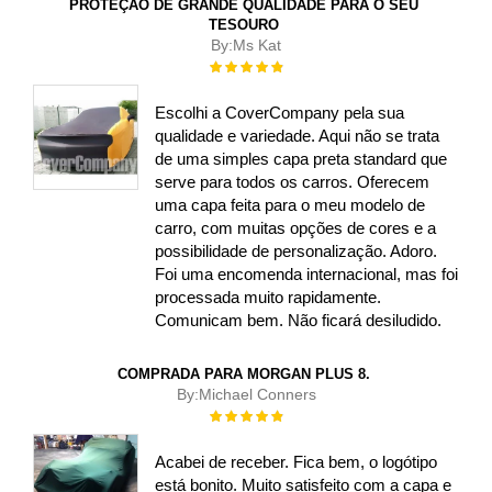
PROTEÇÃO DE GRANDE QUALIDADE PARA O SEU
TESOURO
By:
Ms Kat
Rating:
100%
Escolhi a CoverCompany pela sua
qualidade e variedade. Aqui não se trata
de uma simples capa preta standard que
serve para todos os carros. Oferecem
uma capa feita para o meu modelo de
carro, com muitas opções de cores e a
possibilidade de personalização. Adoro.
Foi uma encomenda internacional, mas foi
processada muito rapidamente.
Comunicam bem. Não ficará desiludido.
COMPRADA PARA MORGAN PLUS 8.
By:
Michael Conners
Rating:
100%
Acabei de receber. Fica bem, o logótipo
está bonito. Muito satisfeito com a capa e