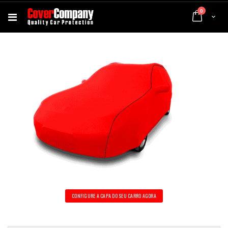
artigos
0
Cart
Capas a medida para carros
CONFIGURE A CAPA DO SEU CARRO AGORA