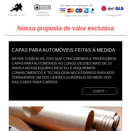
Nossa proposta de valor exclusiva
CAPAS PARA AUTOMÓVEIS FEITAS À MEDIDA
DESDE O INÍCIO DE 2010 QUE CONCEBEMOS E PRODUZIMOS
CAPAS PARA AUTOMÓVEIS.AO LONGO DESSES MAIS DE 10
ANOS A NOSSA EQUIPA CRESCEU E ADQUIRIMOS
CONHECIMENTOS E TECNOLOGIA NECESSÁRIOS PARA NOS
TORNARMOS UM DOS LÍDERES EUROPEUS NO MERCADO
DAS CAPAS PARA CARROS.
>