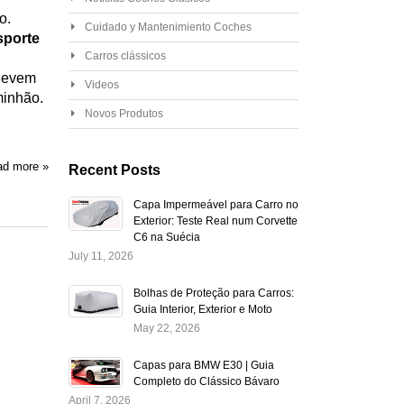
o.
Cuidado y Mantenimiento Coches
sporte
Carros clássicos
 devem
Videos
minhão.
Novos Produtos
d more »
Recent Posts
Capa Impermeável para Carro no
Exterior: Teste Real num Corvette
C6 na Suécia
July 11, 2026
Bolhas de Proteção para Carros:
Guia Interior, Exterior e Moto
May 22, 2026
Capas para BMW E30 | Guia
Completo do Clássico Bávaro
April 7, 2026