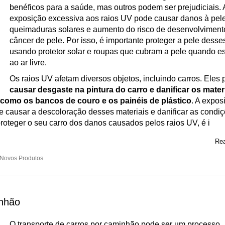
benéficos para a saúde, mas outros podem ser prejudiciais. 
exposição excessiva aos raios UV pode causar danos à pel
queimaduras solares e aumento do risco de desenvolviment
câncer de pele. Por isso, é importante proteger a pele desses
usando protetor solar e roupas que cubram a pele quando es
ao ar livre.
Os raios UV afetam diversos objetos, incluindo carros. Eles
causar desgaste na pintura do carro e danificar os mater
, como os bancos de couro e os painéis de plástico
. A expos
causar a descoloração desses materiais e danificar as condi
proteger o seu carro dos danos causados pelos raios UV, é i
Rea
Novos Produtos
inhão
O transporte de carros por caminhão pode ser um processo