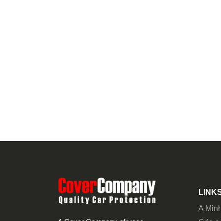
LINKS
A Min