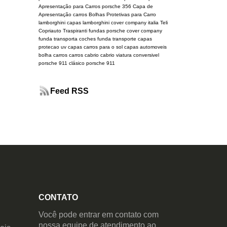
Apresentação para Carros
porsche 356
Capa de
Apresentação carros
Bolhas Protetivas para Carro
lamborghini
capas lamborghini
cover company italia
Teli
Copriauto Traspiranti
fundas porsche
cover company
funda transporta coches
funda transporte
capas
protecao uv
capas carros para o sol
capas automoveis
bolha carros
carros cabrio
cabrio
viatura conversivel
porsche 911 clásico
porsche 911
Feed RSS
CONTATO
Você pode entrar em contato com
nossa equipe de atendimento ao