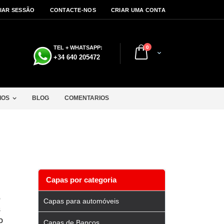
CIAR SESSÃO
CONTACTE-NOS
CRIAR UMA CONTA
artigos
TEL + WHATSAPP:
0
Cart
a
+34 640 205472
IOS
BLOG
COMENTARIOS
Capas por categoria
o
Capas para automóveis
s
o
Capas de Bancos