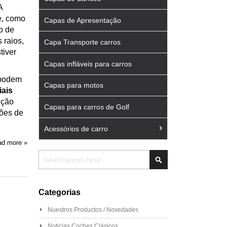
A
e, como
Capas de Apresentação
o de
 raios,
Capa Transporte carros
tiver
Capas infláveis para carros
 podem
Capas para motos
iais
ição
Capas para carros de Golf
ções de
Acessórios de carro
d more »
Pesquisa
Pesquisa
Categorias
Nuestros Productos / Novedades
Noticias Coches Clásicos