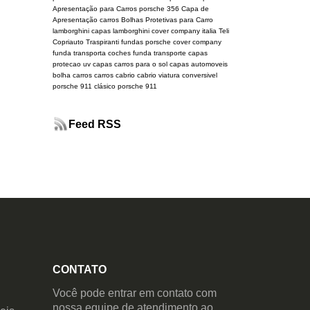
Apresentação para Carros
porsche 356
Capa de
Apresentação carros
Bolhas Protetivas para Carro
lamborghini
capas lamborghini
cover company italia
Teli
Copriauto Traspiranti
fundas porsche
cover company
funda transporta coches
funda transporte
capas
protecao uv
capas carros para o sol
capas automoveis
bolha carros
carros cabrio
cabrio
viatura conversivel
porsche 911 clásico
porsche 911
Feed RSS
CONTATO
Você pode entrar em contato com
nossa equipe de atendimento ao