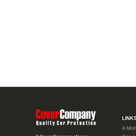
LINKS
A Min