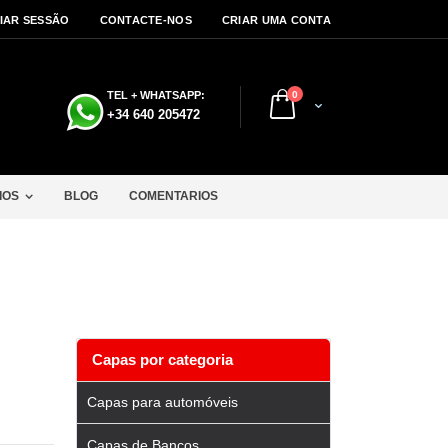
CIAR SESSÃO
CONTACTE-NOS
CRIAR UMA CONTA
artigos
TEL + WHATSAPP:
0
Cart
a
+34 640 205472
IOS
BLOG
COMENTARIOS
Capas por categoria
Capas para automóveis
Capas de Bancos