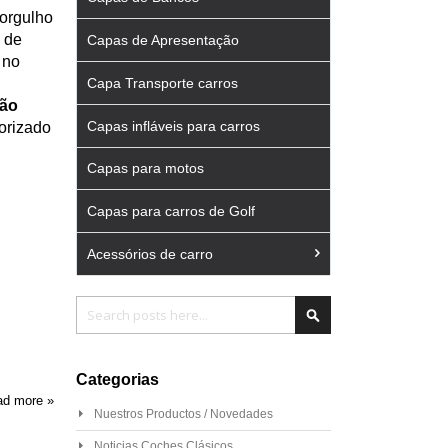
 orgulho
 de
Capas de Apresentação
 no
Capa Transporte carros
hão
Capas infláveis para carros
lorizado
Capas para motos
Capas para carros de Golf
Acessórios de carro
Pesquisa
Pesquisa
Categorias
d more »
Nuestros Productos / Novedades
Noticias Coches Clásicos