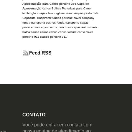
Apresentação para Carros
porsche 356
Capa de
Apresentação carros
Bolhas Protetivas para Carro
lamborghini
capas lamborghini
cover company italia
Teli
Copriauto Traspiranti
fundas porsche
cover company
funda transporta coches
funda transporte
capas
protecao uv
capas carros para o sol
capas automoveis
bolha carros
carros cabrio
cabrio
viatura conversivel
porsche 911 clásico
porsche 911
Feed RSS
CONTATO
Você pode entrar em contato com
nossa equipe de atendimento ao