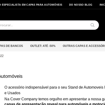
O ESPECIALISTA EM CAPAS PARA AUTOMÓVEIS
DO NOSSO BLOG
INI
Pesquis
PAS DE BANCOS
OUTLET: ATÉ -50%
OUTRAS CAPAS E ACCESSÓR
022
Automóveis
O acessório indispensável para o seu Stand de Automoveis
e Usados
Na Cover Company temos orgulho em apresentar a nossa 
capas de apresentação reveal para automóveis e motoci