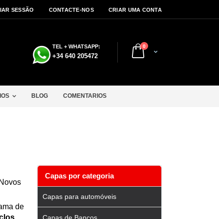
CIAR SESSÃO
CONTACTE-NOS
CRIAR UMA CONTA
artigos
TEL + WHATSAPP:
0
Cart
a
+34 640 205472
IOS
BLOG
COMENTARIOS
Capas por categoria
 Novos
Capas para automóveis
gama de
clos
.
Capas de Bancos