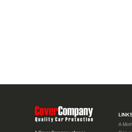
LINKS
A Min