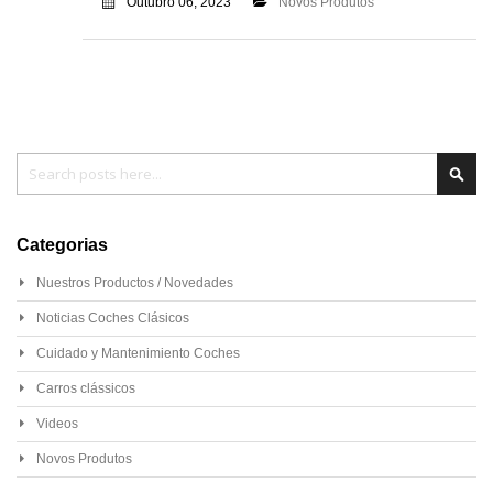
Outubro 06, 2023
Novos Produtos
Pesquisa
Pesq
Categorias
Nuestros Productos / Novedades
Noticias Coches Clásicos
Cuidado y Mantenimiento Coches
Carros clássicos
Videos
Novos Produtos