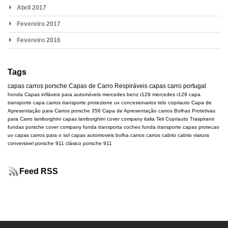
Abril 2017
Fevereiro 2017
Fevereiro 2016
Tags
capas carros
porsche
Capas de Carro Respiráveis
capas carro portugal
honda
Capas infláveis para automóveis
mercedes benz r129
mercedes
r129
capa
transporte
capa carros transporte
protezione uv
concesionarios
telo copriauto
Capa de
Apresentação para Carros
porsche 356
Capa de Apresentação carros
Bolhas Protetivas
para Carro
lamborghini
capas lamborghini
cover company italia
Teli Copriauto Traspiranti
fundas porsche
cover company
funda transporta coches
funda transporte
capas protecao
uv
capas carros para o sol
capas automoveis
bolha carros
carros cabrio
cabrio
viatura
conversivel
porsche 911 clásico
porsche 911
Feed RSS