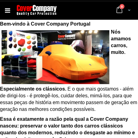
artigos
0
Cart
Bem-vindo à Cover Company Portugal
Nós
amamos
carros,
muito.
Especialmente os clássicos.
E o que mais gostamos - além
de dirigi-los - é protegê-los, cuidar deles, mimá-los, para que
essas peças de história em movimento passem de geração em
geração nas melhores condições possíveis.
Essa é exatamente a razão pela qual a Cover Company
nasceu: preservar o valor tanto dos carros clássicos
quanto dos modernos, reduzindo o desgaste ao mínimo e