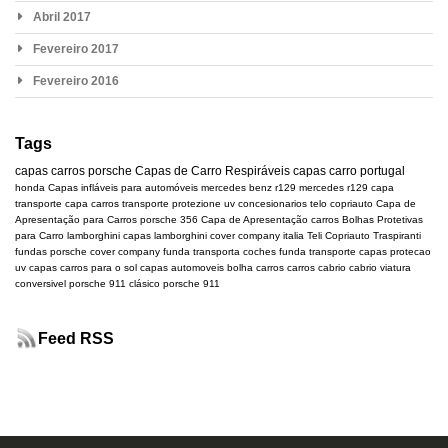
Abril 2017
Fevereiro 2017
Fevereiro 2016
Tags
capas carros
porsche
Capas de Carro Respiráveis
capas carro portugal
honda
Capas infláveis para automóveis
mercedes benz r129
mercedes
r129
capa
transporte
capa carros transporte
protezione uv
concesionarios
telo copriauto
Capa de
Apresentação para Carros
porsche 356
Capa de Apresentação carros
Bolhas Protetivas
para Carro
lamborghini
capas lamborghini
cover company italia
Teli Copriauto Traspiranti
fundas porsche
cover company
funda transporta coches
funda transporte
capas protecao
uv
capas carros para o sol
capas automoveis
bolha carros
carros cabrio
cabrio
viatura
conversivel
porsche 911 clásico
porsche 911
Feed RSS