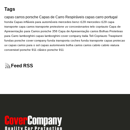
Tags
capas carros
porsche
Capas de Carro Respiráveis
capas carro portugal
honda
Capas infláveis para automóveis
mercedes benz r129
mercedes
r129
capa
transporte
capa carros transporte
protezione uv
concesionarios
telo copriauto
Capa de
Apresentação para Carros
porsche 356
Capa de Apresentação carros
Bolhas Protetivas
para Carro
lamborghini
capas lamborghini
cover company italia
Teli Copriauto Traspiranti
fundas porsche
cover company
funda transporta coches
funda transporte
capas protecao
uv
capas carros para o sol
capas automoveis
bolha carros
carros cabrio
cabrio
viatura
conversivel
porsche 911 clásico
porsche 911
Feed RSS