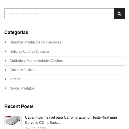
Pesquisa
Pesq
Categorias
Nuestros Productos / Novedades
Noticias Coches Clásicos
Cuidado y Mantenimiento Coches
Carros clássicos
Videos
Novos Produtos
Recent Posts
Capa Impermeável para Carro no Exterior: Teste Real num
Corvette C6 na Suécia
July 11, 2026