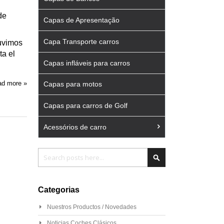
de
Capas de Apresentação
Capa Transporte carros
tuvimos
ta el
Capas infláveis para carros
d more »
Capas para motos
Capas para carros de Golf
Acessórios de carro
Pesquisa
Pesquisa
Categorias
Nuestros Productos / Novedades
Noticias Coches Clásicos