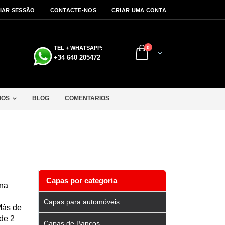
CIAR SESSÃO
CONTACTE-NOS
CRIAR UMA CONTA
artigos
TEL + WHATSAPP:
0
Cart
a
+34 640 205472
IOS
BLOG
COMENTARIOS
Capas por categoria
una
Capas para automóveis
Más de
de 2
Capas de Bancos