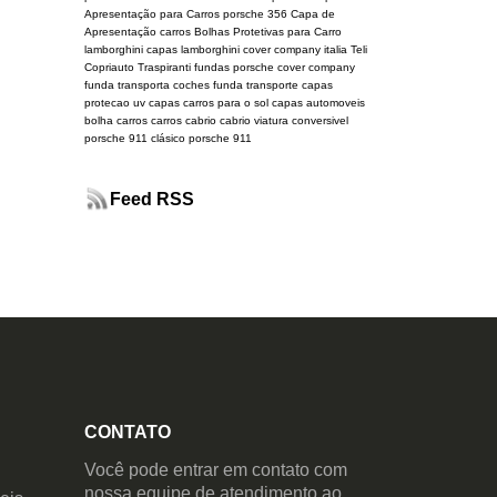
Apresentação para Carros
porsche 356
Capa de
Apresentação carros
Bolhas Protetivas para Carro
lamborghini
capas lamborghini
cover company italia
Teli
Copriauto Traspiranti
fundas porsche
cover company
funda transporta coches
funda transporte
capas
protecao uv
capas carros para o sol
capas automoveis
bolha carros
carros cabrio
cabrio
viatura conversivel
porsche 911 clásico
porsche 911
Feed RSS
CONTATO
Você pode entrar em contato com
nossa equipe de atendimento ao