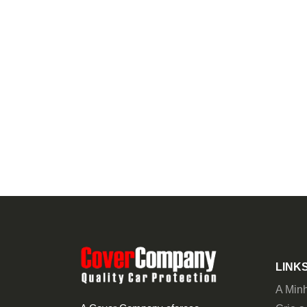
LINKS
A Min