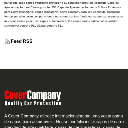
transporte
capa carros transporte
protezione uv
concesionarios
telo copriauto
Capa de
Apresentação para Carros
porsche 356
Capa de Apresentação carros
Bolhas Protetivas
para Carro
lamborghini
capas lamborghini
cover company italia
Teli Copriauto Traspiranti
fundas porsche
cover company
funda transporta coches
funda transporte
capas protecao
uv
capas carros para o sol
capas automoveis
bolha carros
carros cabrio
cabrio
viatura
conversivel
porsche 911 clásico
porsche 911
Feed RSS
A Cover Company oferece internacionalmente uma vasta gama
de capas para automóveis. Nosso portfólio inclui capas de carro
standard de alta qualidade, capas de carro elásticas, capas de