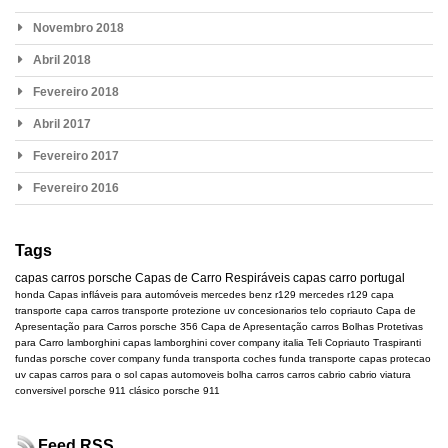
Novembro 2018
Abril 2018
Fevereiro 2018
Abril 2017
Fevereiro 2017
Fevereiro 2016
Tags
capas carros
porsche
Capas de Carro Respiráveis
capas carro portugal
honda
Capas infláveis para automóveis
mercedes benz r129
mercedes
r129
capa
transporte
capa carros transporte
protezione uv
concesionarios
telo copriauto
Capa de
Apresentação para Carros
porsche 356
Capa de Apresentação carros
Bolhas Protetivas
para Carro
lamborghini
capas lamborghini
cover company italia
Teli Copriauto Traspiranti
fundas porsche
cover company
funda transporta coches
funda transporte
capas protecao
uv
capas carros para o sol
capas automoveis
bolha carros
carros cabrio
cabrio
viatura
conversivel
porsche 911 clásico
porsche 911
Feed RSS