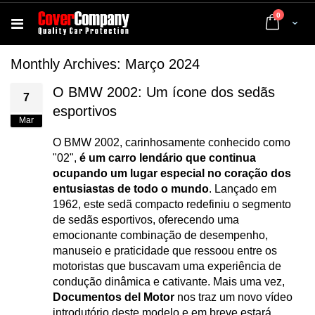
artigos
0
Cart
Monthly Archives: Março 2024
O BMW 2002: Um ícone dos sedãs
7
esportivos
Mar
O BMW 2002, carinhosamente conhecido como
"02",
é um carro lendário que continua
ocupando um lugar especial no coração dos
entusiastas de todo o mundo
. Lançado em
1962, este sedã compacto redefiniu o segmento
de sedãs esportivos, oferecendo uma
emocionante combinação de desempenho,
manuseio e praticidade que ressoou entre os
motoristas que buscavam uma experiência de
condução dinâmica e cativante. Mais uma vez,
Documentos del Motor
nos traz um novo vídeo
introdutório deste modelo e em breve estará