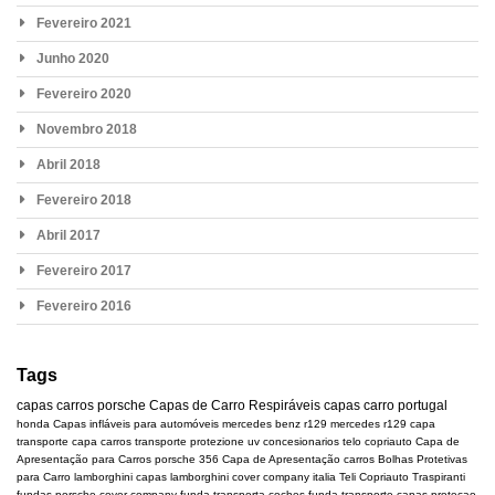
Fevereiro 2021
Junho 2020
Fevereiro 2020
Novembro 2018
Abril 2018
Fevereiro 2018
Abril 2017
Fevereiro 2017
Fevereiro 2016
Tags
capas carros
porsche
Capas de Carro Respiráveis
capas carro portugal
honda
Capas infláveis para automóveis
mercedes benz r129
mercedes
r129
capa
transporte
capa carros transporte
protezione uv
concesionarios
telo copriauto
Capa de
Apresentação para Carros
porsche 356
Capa de Apresentação carros
Bolhas Protetivas
para Carro
lamborghini
capas lamborghini
cover company italia
Teli Copriauto Traspiranti
fundas porsche
cover company
funda transporta coches
funda transporte
capas protecao