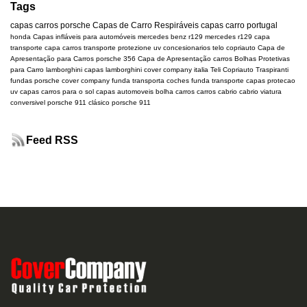
Tags
capas carros
porsche
Capas de Carro Respiráveis
capas carro portugal
honda
Capas infláveis para automóveis
mercedes benz r129
mercedes
r129
capa
transporte
capa carros transporte
protezione uv
concesionarios
telo copriauto
Capa de
Apresentação para Carros
porsche 356
Capa de Apresentação carros
Bolhas Protetivas
para Carro
lamborghini
capas lamborghini
cover company italia
Teli Copriauto Traspiranti
fundas porsche
cover company
funda transporta coches
funda transporte
capas protecao
uv
capas carros para o sol
capas automoveis
bolha carros
carros cabrio
cabrio
viatura
conversivel
porsche 911 clásico
porsche 911
Feed RSS