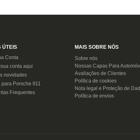
 ÚTEIS
MAIS SOBRE NÓS
ha Conta
Sobre nós
Nossas Capas Para Automóv
 sua conta aqui
Avaliações de Clientes
as novidades
Política de cookies
 para Porsche 911
Nota legal e Proteção de Da
ntas Frequentes
Política de envios