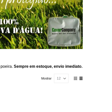
 poeira.
Sempre em estoque, envio imediato.
Ver
Mostrar
como
Grelha
Lista