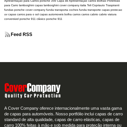
Apresentação para Carros
porsche 356
Capa de Apresentação carros
Bolhas Protetivas
para Carro
lamborghini
capas lamborghini
cover company italia
Teli Copriauto Traspiranti
fundas porsche
cover company
funda transporta coches
funda transporte
capas protecao
uv
capas carros para o sol
capas automoveis
bolha carros
carros cabrio
cabrio
viatura
conversivel
porsche 911 clásico
porsche 911
Feed RSS
A Cover Company oferece internacionalmente uma vasta gama
de capas para automóveis. Nosso portfólio inclui capas de carro
standard de alta qualidade, capas de carro elásticas, capas de
carro 100% feitas à mão e sob medida para proteção interna ou