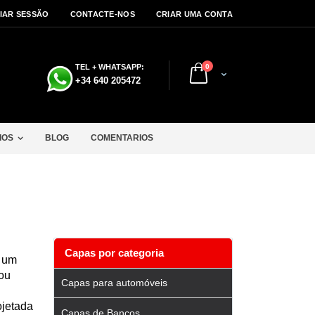
CIAR SESSÃO
CONTACTE-NOS
CRIAR UMA CONTA
artigos
TEL + WHATSAPP:
0
Cart
a
+34 640 205472
IOS
BLOG
COMENTARIOS
Capas por categoria
m um
ou
Capas para automóveis
ojetada
Capas de Bancos