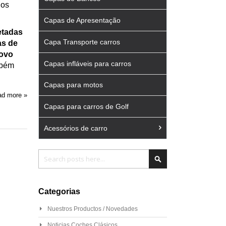
dos
Capas de Apresentação
etadas
Capa Transporte carros
as de
novo
Capas infláveis para carros
mbém
Capas para motos
d more »
Capas para carros de Golf
Acessórios de carro
Pesquisa
Pesquisa
Categorias
Nuestros Productos / Novedades
Noticias Coches Clásicos