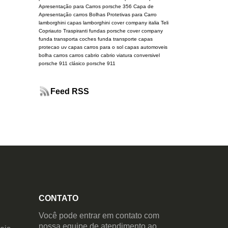
Apresentação para Carros
porsche 356
Capa de
Apresentação carros
Bolhas Protetivas para Carro
lamborghini
capas lamborghini
cover company italia
Teli
Copriauto Traspiranti
fundas porsche
cover company
funda transporta coches
funda transporte
capas
protecao uv
capas carros para o sol
capas automoveis
bolha carros
carros cabrio
cabrio
viatura conversivel
porsche 911 clásico
porsche 911
Feed RSS
CONTATO
Você pode entrar em contato com
nossa equipe de atendimento ao