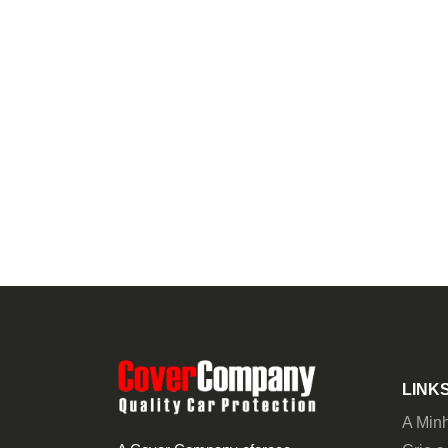
LINKS
A Min