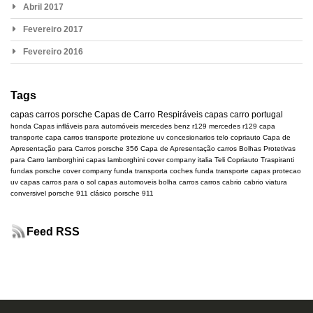
Abril 2017
Fevereiro 2017
Fevereiro 2016
Tags
capas carros
porsche
Capas de Carro Respiráveis
capas carro portugal
honda
Capas infláveis para automóveis
mercedes benz r129
mercedes
r129
capa
transporte
capa carros transporte
protezione uv
concesionarios
telo copriauto
Capa de
Apresentação para Carros
porsche 356
Capa de Apresentação carros
Bolhas Protetivas
para Carro
lamborghini
capas lamborghini
cover company italia
Teli Copriauto Traspiranti
fundas porsche
cover company
funda transporta coches
funda transporte
capas protecao
uv
capas carros para o sol
capas automoveis
bolha carros
carros cabrio
cabrio
viatura
conversivel
porsche 911 clásico
porsche 911
Feed RSS