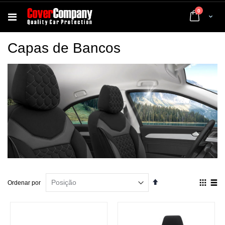
artigos
0
Cart
Capas de Bancos
Definir
Ver
Ordenar por
Ordenação
como
Decrescente
Grelha
List