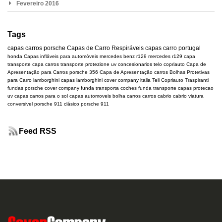
Fevereiro 2016
Tags
capas carros
porsche
Capas de Carro Respiráveis
capas carro portugal
honda
Capas infláveis para automóveis
mercedes benz r129
mercedes
r129
capa
transporte
capa carros transporte
protezione uv
concesionarios
telo copriauto
Capa de
Apresentação para Carros
porsche 356
Capa de Apresentação carros
Bolhas Protetivas
para Carro
lamborghini
capas lamborghini
cover company italia
Teli Copriauto Traspiranti
fundas porsche
cover company
funda transporta coches
funda transporte
capas protecao
uv
capas carros para o sol
capas automoveis
bolha carros
carros cabrio
cabrio
viatura
conversivel
porsche 911 clásico
porsche 911
Feed RSS