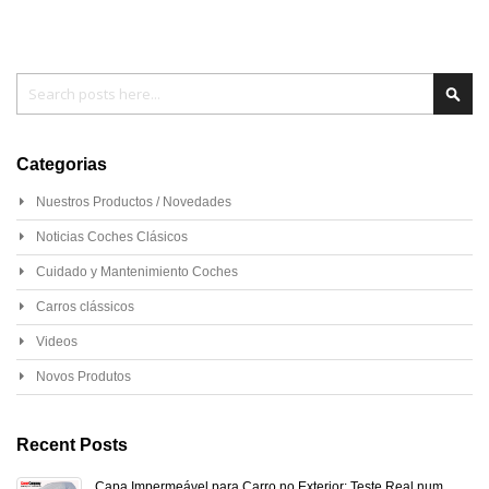
Pesquisa
Pesq
Categorias
Nuestros Productos / Novedades
Noticias Coches Clásicos
Cuidado y Mantenimiento Coches
Carros clássicos
Videos
Novos Produtos
Recent Posts
Capa Impermeável para Carro no Exterior: Teste Real num