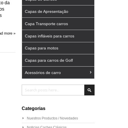
co da
os
Capas de Apresentação
s
Capa Transporte carros
d more »
Capas infláveis para carros
Capas para motos
Capas para carros de Golf
Acessórios de carro
Pesquisa
Pesquisa
Categorias
Nuestros Productos / Novedades
Noticias Coches Clásicos