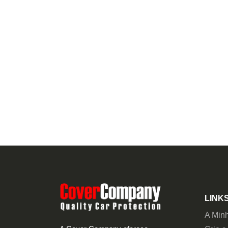
LINKS
A Min