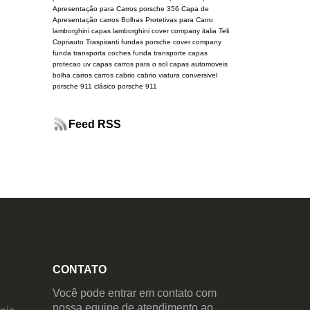
Apresentação para Carros
porsche 356
Capa de
Apresentação carros
Bolhas Protetivas para Carro
lamborghini
capas lamborghini
cover company italia
Teli
Copriauto Traspiranti
fundas porsche
cover company
funda transporta coches
funda transporte
capas
protecao uv
capas carros para o sol
capas automoveis
bolha carros
carros cabrio
cabrio
viatura conversivel
porsche 911 clásico
porsche 911
Feed RSS
CONTATO
Você pode entrar em contato com
nossa equipe de atendimento ao