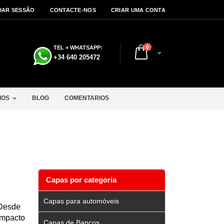
CIAR SESSÃO
CONTACTE-NOS
CRIAR UMA CONTA
artigos
TEL + WHATSAPP:
0
Cart
a
+34 640 205472
IOS
BLOG
COMENTARIOS
Capas por categoria
Capas para automóveis
Desde
ompacto
Capas de Bancos