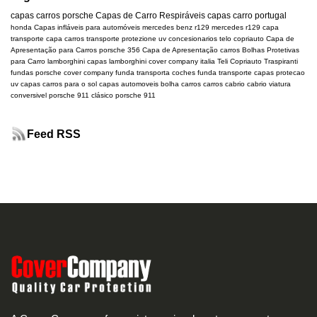
capas carros
porsche
Capas de Carro Respiráveis
capas carro portugal
honda
Capas infláveis para automóveis
mercedes benz r129
mercedes
r129
capa
transporte
capa carros transporte
protezione uv
concesionarios
telo copriauto
Capa de
Apresentação para Carros
porsche 356
Capa de Apresentação carros
Bolhas Protetivas
para Carro
lamborghini
capas lamborghini
cover company italia
Teli Copriauto Traspiranti
fundas porsche
cover company
funda transporta coches
funda transporte
capas protecao
uv
capas carros para o sol
capas automoveis
bolha carros
carros cabrio
cabrio
viatura
conversivel
porsche 911 clásico
porsche 911
Feed RSS