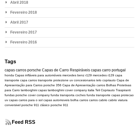
Abril 2018
Fevereiro 2018
Abril 2017
Fevereiro 2017
Fevereiro 2016
Tags
capas carros
porsche
Capas de Carro Respiráveis
capas carro portugal
honda
Capas infláveis para automóveis
mercedes benz r129
mercedes
r129
capa
transporte
capa carros transporte
protezione uv
concesionarios
telo copriauto
Capa de
Apresentação para Carros
porsche 356
Capa de Apresentação carros
Bolhas Protetivas
para Carro
lamborghini
capas lamborghini
cover company italia
Teli Copriauto Traspiranti
fundas porsche
cover company
funda transporta coches
funda transporte
capas protecao
uv
capas carros para o sol
capas automoveis
bolha carros
carros cabrio
cabrio
viatura
conversivel
porsche 911 clásico
porsche 911
Feed RSS