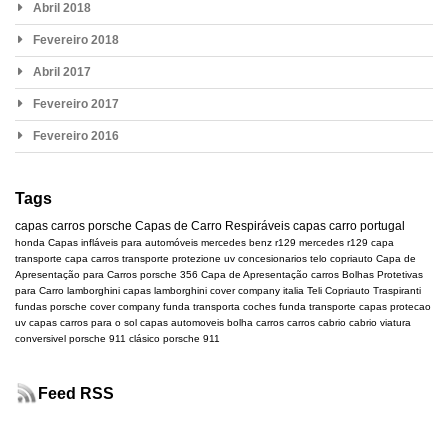
Abril 2018
Fevereiro 2018
Abril 2017
Fevereiro 2017
Fevereiro 2016
Tags
capas carros
porsche
Capas de Carro Respiráveis
capas carro portugal
honda
Capas infláveis para automóveis
mercedes benz r129
mercedes
r129
capa
transporte
capa carros transporte
protezione uv
concesionarios
telo copriauto
Capa de
Apresentação para Carros
porsche 356
Capa de Apresentação carros
Bolhas Protetivas
para Carro
lamborghini
capas lamborghini
cover company italia
Teli Copriauto Traspiranti
fundas porsche
cover company
funda transporta coches
funda transporte
capas protecao
uv
capas carros para o sol
capas automoveis
bolha carros
carros cabrio
cabrio
viatura
conversivel
porsche 911 clásico
porsche 911
Feed RSS