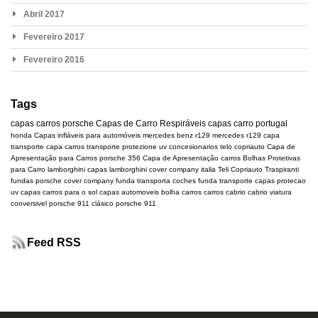
Abril 2017
Fevereiro 2017
Fevereiro 2016
Tags
capas carros
porsche
Capas de Carro Respiráveis
capas carro portugal
honda
Capas infláveis para automóveis
mercedes benz r129
mercedes
r129
capa
transporte
capa carros transporte
protezione uv
concesionarios
telo copriauto
Capa de
Apresentação para Carros
porsche 356
Capa de Apresentação carros
Bolhas Protetivas
para Carro
lamborghini
capas lamborghini
cover company italia
Teli Copriauto Traspiranti
fundas porsche
cover company
funda transporta coches
funda transporte
capas protecao
uv
capas carros para o sol
capas automoveis
bolha carros
carros cabrio
cabrio
viatura
conversivel
porsche 911 clásico
porsche 911
Feed RSS