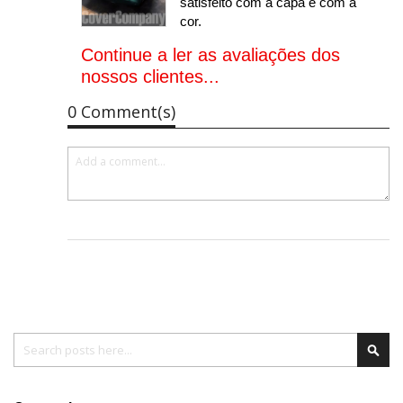
satisfeito com a capa e com a
cor.
Continue a ler as avaliações dos
nossos clientes...
0 Comment(s)
Pesquisa
Pesq