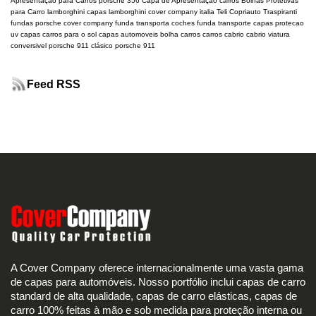
Apresentação para Carros
porsche 356
Capa de Apresentação carros
Bolhas Protetivas
para Carro
lamborghini
capas lamborghini
cover company italia
Teli Copriauto Traspiranti
fundas porsche
cover company
funda transporta coches
funda transporte
capas protecao
uv
capas carros para o sol
capas automoveis
bolha carros
carros cabrio
cabrio
viatura
conversivel
porsche 911 clásico
porsche 911
Feed RSS
A Cover Company oferece internacionalmente uma vasta gama
de capas para automóveis. Nosso portfólio inclui capas de carro
standard de alta qualidade, capas de carro elásticas, capas de
carro 100% feitas à mão e sob medida para proteção interna ou