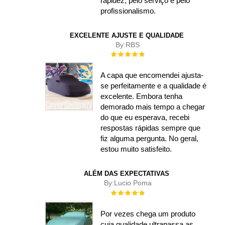
rapidez, pelo serviço e pelo
profissionalismo.
EXCELENTE AJUSTE E QUALIDADE
By:
RBS
Rating:
100%
A capa que encomendei ajusta-
se perfeitamente e a qualidade é
excelente. Embora tenha
demorado mais tempo a chegar
do que eu esperava, recebi
respostas rápidas sempre que
fiz alguma pergunta. No geral,
estou muito satisfeito.
ALÉM DAS EXPECTATIVAS
By:
Lucio Poma
Rating:
100%
Por vezes chega um produto
cuja qualidade ultrapassa as