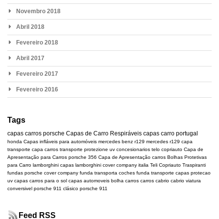
Novembro 2018
Abril 2018
Fevereiro 2018
Abril 2017
Fevereiro 2017
Fevereiro 2016
Tags
capas carros
porsche
Capas de Carro Respiráveis
capas carro portugal
honda
Capas infláveis para automóveis
mercedes benz r129
mercedes
r129
capa
transporte
capa carros transporte
protezione uv
concesionarios
telo copriauto
Capa de
Apresentação para Carros
porsche 356
Capa de Apresentação carros
Bolhas Protetivas
para Carro
lamborghini
capas lamborghini
cover company italia
Teli Copriauto Traspiranti
fundas porsche
cover company
funda transporta coches
funda transporte
capas protecao
uv
capas carros para o sol
capas automoveis
bolha carros
carros cabrio
cabrio
viatura
conversivel
porsche 911 clásico
porsche 911
Feed RSS