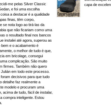
ecidi-me pelas Silver Classic
capa de excelen
Sedan, e foi uma escolha
 coisa a destacar é a qualidade
apas finas, têm corpo,
e se nota logo ao tirá-las da
abia que não ficariam como uma
mas o resultado final nos bancos
ue instalei até agora, superou as
to bem e o acabamento é
ramente, o melhor de tudo é que,
ia em bricolage, consegui
nhuma complicação. São muito
bem firmes. Também não quero
 Julián em todo este processo.
foram decisivos para que tudo
o detalhe faz realmente a
este modelo e procuram uma
, acima de tudo, fácil de instalar,
 compra inteligente. Estou
a.