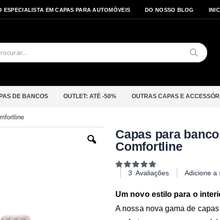
O ESPECIALISTA EM CAPAS PARA AUTOMÓVEIS
DO NOSSO BLOG
INI
Pesquis
PAS DE BANCOS
OUTLET: ATÉ -50%
OUTRAS CAPAS E ACCESSÓR
mfortline
Saltar
Capas para bancos 
para
Comfortline
o
início
da
Classificação:
Galeria
100
100
% of
3
Avaliações
Adicione a
de
imagens
Um novo estilo para o interi
A nossa nova gama de capas