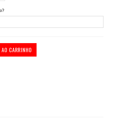
do?
Capas para bancos de carros
R AO CARRINHO