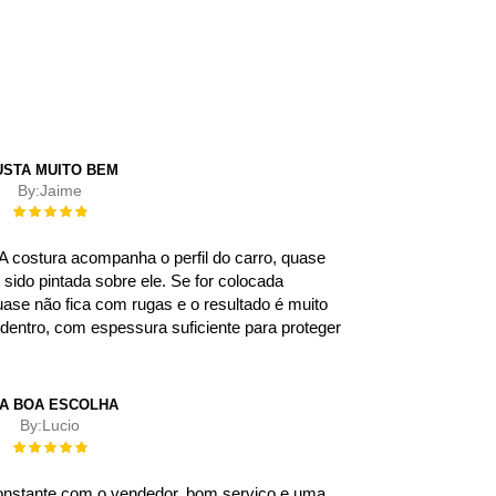
USTA MUITO BEM
By:
Jaime
Rating:
100%
A costura acompanha o perfil do carro, quase
sido pintada sobre ele. Se for colocada
uase não fica com rugas e o resultado é muito
dentro, com espessura suficiente para proteger
A BOA ESCOLHA
By:
Lucio
Rating:
100%
nstante com o vendedor, bom serviço e uma