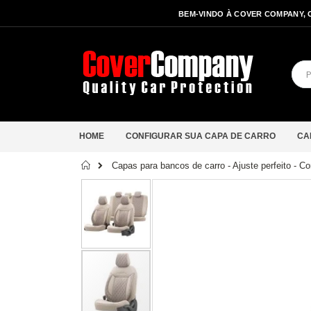
BEM-VINDO À COVER COMPANY, 
HOME
CONFIGURAR SUA CAPA DE CARRO
CA
Início
Capas para bancos de carro - Ajuste perfeito - Co
Saltar
para
o
final
da
Galeria
de
imagens