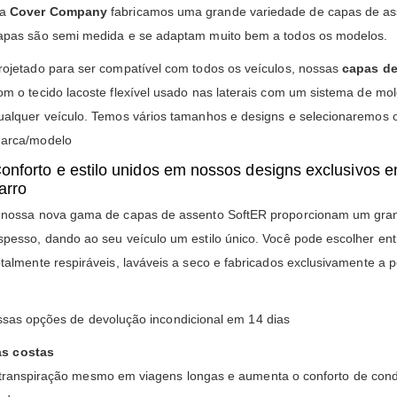
Na
Cover Company
fabricamos uma grande variedade de capas de ass
apas são semi medida e se adaptam muito bem a todos os modelos.
rojetado para ser compatível com todos os veículos, nossas
capas de
om o tecido lacoste flexível usado nas laterais com um sistema de mo
ualquer veículo. Temos vários tamanhos e designs e selecionaremos
arca/modelo
onforto e estilo unidos em nossos designs exclusivos 
arro
 nossa nova gama de capas de assento SoftER proporcionam um gran
spesso, dando ao seu veículo um estilo único. Você pode escolher ent
otalmente respiráveis, laváveis a seco e fabricados exclusivamente a p
ossas opções de devolução incondicional em 14 dias
as costas
a transpiração mesmo em viagens longas e aumenta o conforto de cond