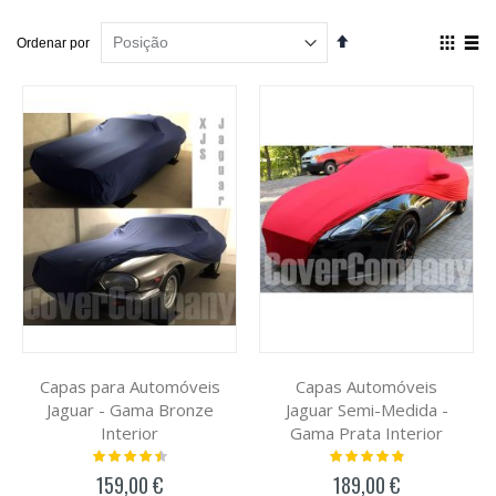
Por
Definir
Ver
Ordenar por
Ordenação
como
Decrescente
Grelha
List
Capas para Automóveis
Capas Automóveis
Jaguar - Gama Bronze
Jaguar Semi-Medida -
Interior
Gama Prata Interior
Classificação:
Classificação:
93%
100%
159,00 €
189,00 €