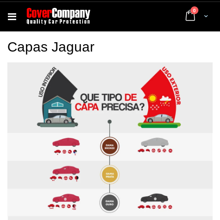
artigos
0
Cart
Capas Jaguar