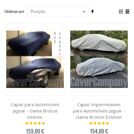
Definir
Ver
Ordenar por
Ordenação
como
Decrescente
Grelha
List
Capas para Automóveis
Capas Impermeaveis
Jaguar - Gama Bronze
para Automóveis Jaguar -
Interior
Gama Bronze Exterior
Classificação:
Classificação:
93%
100%
159,00 €
154,00 €