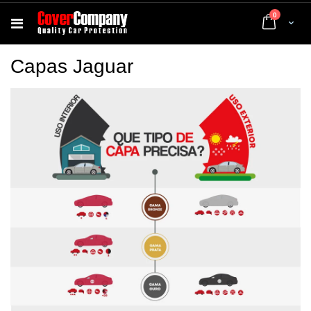
artigos
0
Cart
Capas Jaguar