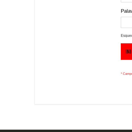
Pala
Esquec
IN