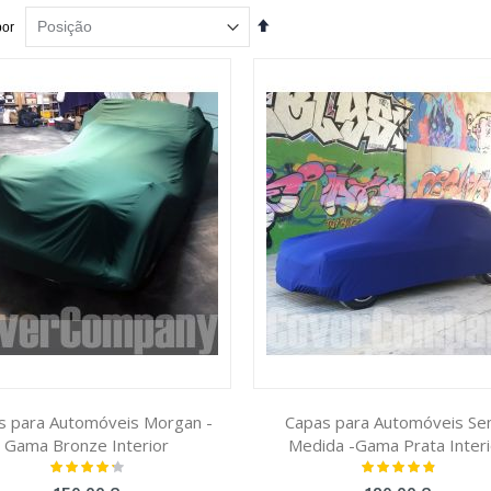
Definir
por
Ordenação
Decrescente
s para Automóveis Morgan -
Capas para Automóveis Se
Gama Bronze Interior
Medida -Gama Prata Interi
Classificação:
Classificação:
89%
100%