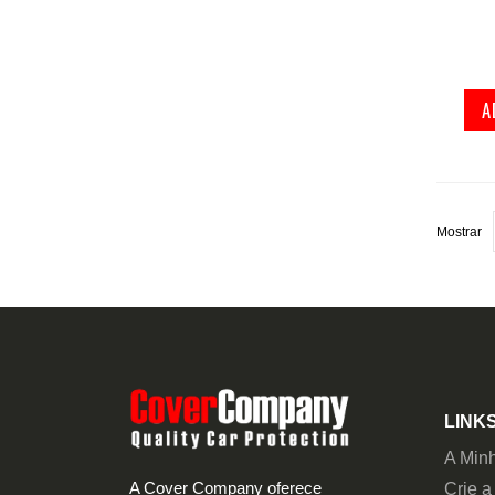
A
Mostrar
LINKS
A Min
A Cover Company oferece
Crie a