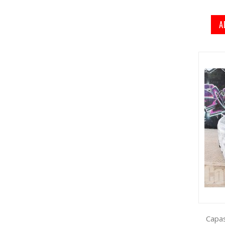
A
Capas