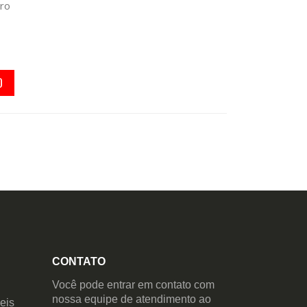
ro
O
CONTATO
Você pode entrar em contato com
nossa equipe de atendimento ao
eis