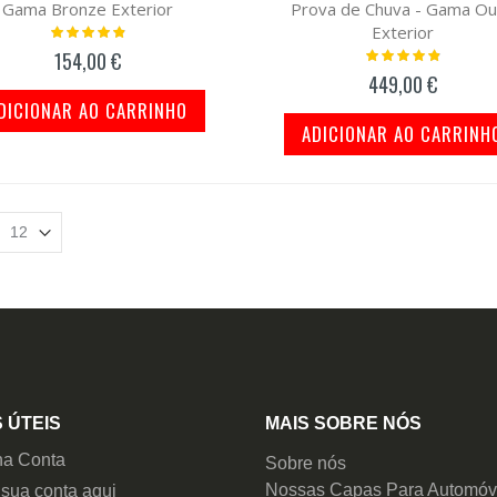
Gama Bronze Exterior
Prova de Chuva - Gama Ou
Exterior
Classificação:
100%
Classificação:
154,00 €
100%
449,00 €
DICIONAR AO CARRINHO
ADICIONAR AO CARRINH
 ÚTEIS
MAIS SOBRE NÓS
ha Conta
Sobre nós
Nossas Capas Para Automóv
 sua conta aqui