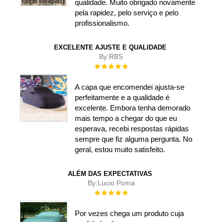
qualidade. Muito obrigado novamente
pela rapidez, pelo serviço e pelo
profissionalismo.
EXCELENTE AJUSTE E QUALIDADE
By:
RBS
Rating:
100%
A capa que encomendei ajusta-se
perfeitamente e a qualidade é
excelente. Embora tenha demorado
mais tempo a chegar do que eu
esperava, recebi respostas rápidas
sempre que fiz alguma pergunta. No
geral, estou muito satisfeito.
ALÉM DAS EXPECTATIVAS
By:
Lucio Poma
Rating:
100%
Por vezes chega um produto cuja