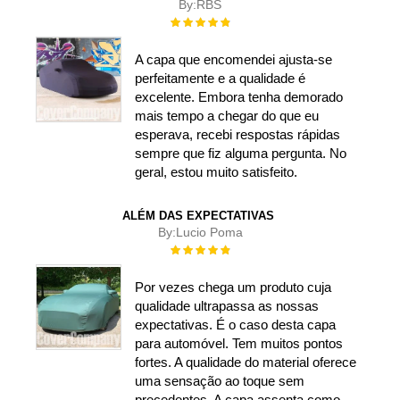
By:
RBS
Rating:
100%
A capa que encomendei ajusta-se
perfeitamente e a qualidade é
excelente. Embora tenha demorado
mais tempo a chegar do que eu
esperava, recebi respostas rápidas
sempre que fiz alguma pergunta. No
geral, estou muito satisfeito.
ALÉM DAS EXPECTATIVAS
By:
Lucio Poma
Rating:
100%
Por vezes chega um produto cuja
qualidade ultrapassa as nossas
expectativas. É o caso desta capa
para automóvel. Tem muitos pontos
fortes. A qualidade do material oferece
uma sensação ao toque sem
precedentes. A capa assenta como