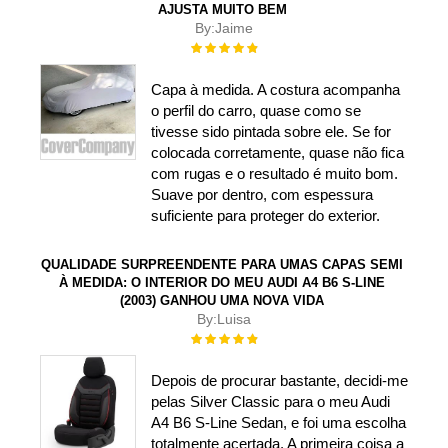
AJUSTA MUITO BEM
By:
Jaime
Rating:
100%
Capa à medida. A costura acompanha
o perfil do carro, quase como se
tivesse sido pintada sobre ele. Se for
colocada corretamente, quase não fica
com rugas e o resultado é muito bom.
Suave por dentro, com espessura
suficiente para proteger do exterior.
QUALIDADE SURPREENDENTE PARA UMAS CAPAS SEMI
À MEDIDA: O INTERIOR DO MEU AUDI A4 B6 S-LINE
(2003) GANHOU UMA NOVA VIDA
By:
Luisa
Rating:
100%
Depois de procurar bastante, decidi-me
pelas Silver Classic para o meu Audi
A4 B6 S-Line Sedan, e foi uma escolha
totalmente acertada. A primeira coisa a