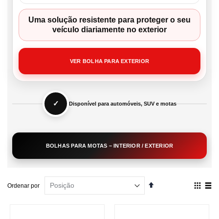
Uma solução resistente para proteger o seu
veículo diariamente no exterior
VER BOLHA PARA EXTERIOR
✓
Disponível para automóveis, SUV e motas
BOLHAS PARA MOTAS – INTERIOR / EXTERIOR
Definir
Ver
Ordenar por
Ordenação
como
Decrescente
Grelha
List