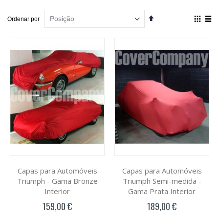
Definir
Ver
Ordenar por
Ordenação
como
Decrescente
Grelha
List
Capas para Automóveis
Capas para Automóveis
Triumph - Gama Bronze
Triumph Semi-medida -
Interior
Gama Prata Interior
159,00 €
189,00 €