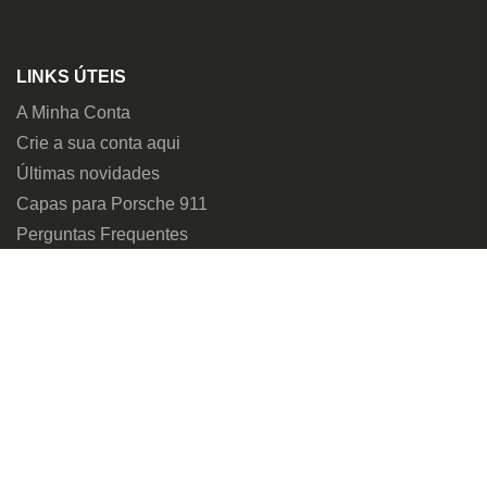
LINKS ÚTEIS
A Minha Conta
Crie a sua conta aqui
Últimas novidades
Capas para Porsche 911
Perguntas Frequentes
MAIS SOBRE NÓS
Sobre nós
Nossas Capas Para Automóveis
Avaliações de Clientes
Política de cookies
Nota legal e Proteção de Dados
Política de envios