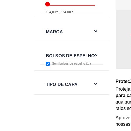
154,00 € - 154,00 €
MARCA
BOLSOS DE ESPELHO
item
Sem bolsos de espelho
1
Proteç
TIPO DE CAPA
Proteja
para ca
qualque
raios s
Aprove
nossas 