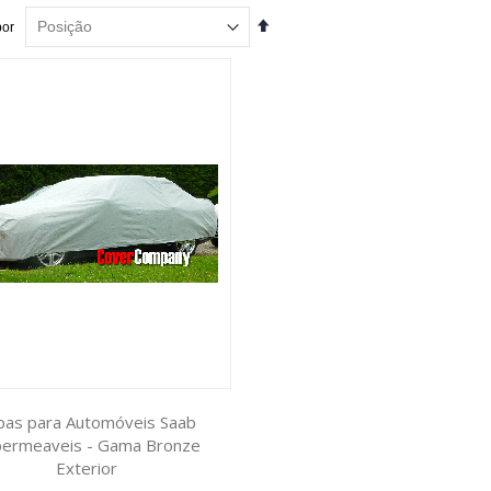
Definir
por
Ordenação
Decrescente
pas para Automóveis Saab
ermeaveis - Gama Bronze
Exterior