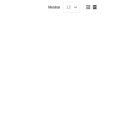
Ver
Mostrar
como
Grelha
Lista