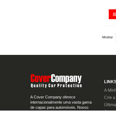
A
Mostrar
LINKS
A Min
A Cover Company oferece
Crie a
internacionalmente uma vasta gama
Últim
de capas para automóveis. Nosso
Capas
portfólio inclui capas de carro standard