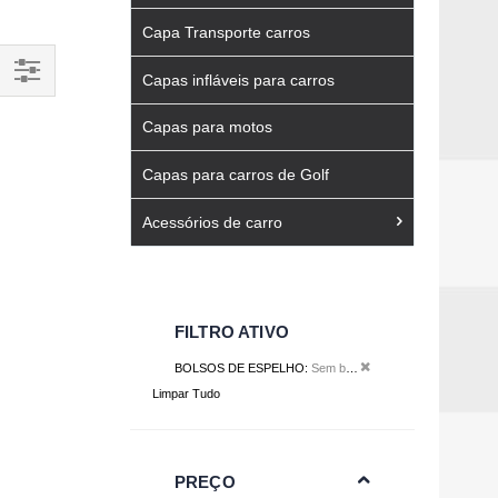
Capa Transporte carros
Capas infláveis para carros
Filtrar
Capas para motos
Por
Capas para carros de Golf
Acessórios de carro
FILTRO ATIVO
Remover Este Item
BOLSOS DE ESPELHO
Sem bolsos de espelho
Limpar Tudo
PREÇO