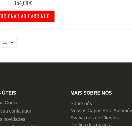
154,00 €
DICIONAR AO CARRINHO
 ÚTEIS
MAIS SOBRE NÓS
ha Conta
Sobre nós
Nossas Capas Para Automóv
 sua conta aqui
Avaliações de Clientes
as novidades
Política de cookies
 para Porsche 911
Nota legal e Proteção de Da