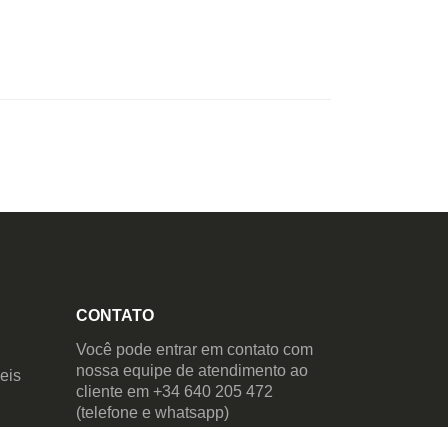
CONTATO
Você pode entrar em contato com
nossa equipe de atendimento ao
eis
cliente em +34 640 205 472
(telefone e whatsapp)
clientes@covercompany.pt
dos