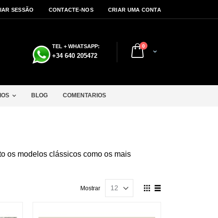
CIAR SESSÃO
CONTACTE-NOS
CRIAR UMA CONTA
artigos
TEL + WHATSAPP:
0
Cart
a
+34 640 205472
IOS
BLOG
COMENTARIOS
nto os modelos clássicos como os mais
Ver
Mostrar
como
Grelha
Lista