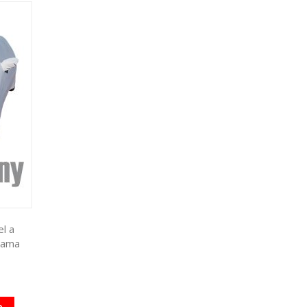
l a
Gama