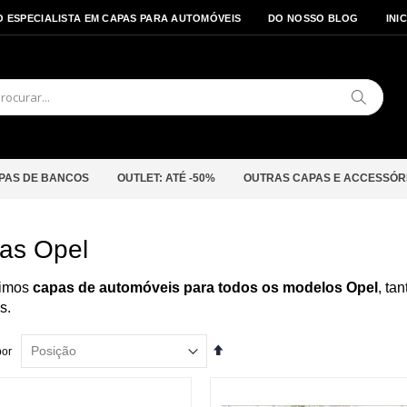
O ESPECIALISTA EM CAPAS PARA AUTOMÓVEIS
DO NOSSO BLOG
INI
Pesquis
PAS DE BANCOS
OUTLET: ATÉ -50%
OUTRAS CAPAS E ACCESSÓR
as Opel
imos
capas de automóveis para todos os modelos Opel
, ta
s.
Definir
por
Ordenação
Decrescente