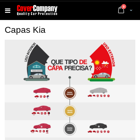
artigos
0
Cart
Capas Kia