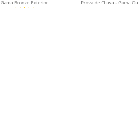
Gama Bronze Exterior
Prova de Chuva - Gama Ou
Exterior
Classificação:
100%
Classificação:
154,00 €
100%
449,00 €
DICIONAR AO CARRINHO
ADICIONAR AO CARRINH
 ÚTEIS
MAIS SOBRE NÓS
ha Conta
Sobre nós
Nossas Capas Para Automóv
 sua conta aqui