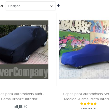
Definir
por
Ordenação
Decrescente
as para Automóveis Audi -
Capas para Automóveis Se
Gama Bronze Interior
Medida -Gama Prata Interi
Classificação:
159,00 €
100%