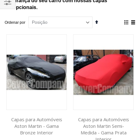
segurança do seu carro com nossas capas
excepcionais.
Filtrar
Por
Definir
Ver
Ordenar por
Ordenação
como
Decrescente
Grelha
List
Capas para Automóveis
Capas para Automóveis
Aston Martin - Gama
Aston Martin Semi-
Bronze Interior
Medida - Gama Prata
Interior