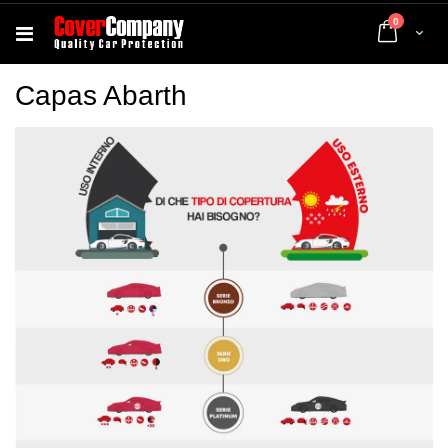
artigos
0
Cart
Capas Abarth