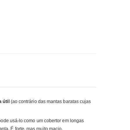
grand plaid auto
 útil
(ao contrário das mantas baratas cujas
 pode usá-lo como um cobertor em longas
ta. É forte, mas muito macio.