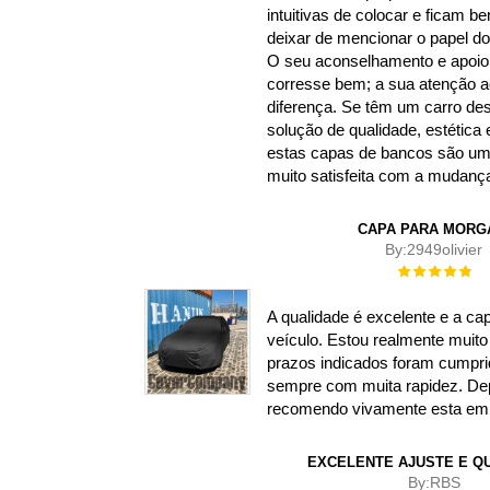
intuitivas de colocar e ficam 
deixar de mencionar o papel do
O seu aconselhamento e apoio 
corresse bem; a sua atenção a
diferença. Se têm um carro d
solução de qualidade, estética e
estas capas de bancos são uma
muito satisfeita com a mudanç
CAPA PARA MORG
By:
2949olivier
Rating:
100%
A qualidade é excelente e a ca
veículo. Estou realmente muito 
prazos indicados foram cumpr
sempre com muita rapidez. Depo
recomendo vivamente esta em
EXCELENTE AJUSTE E Q
By:
RBS