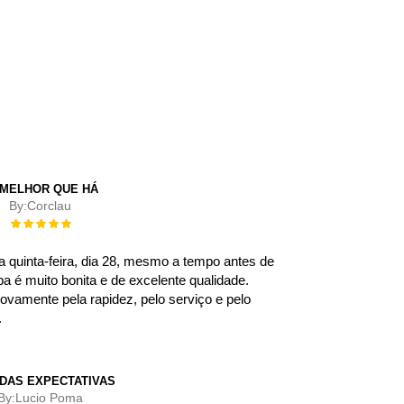
 MELHOR QUE HÁ
By:
Corclau
Rating:
100%
a quinta-feira, dia 28, mesmo a tempo antes de
apa é muito bonita e de excelente qualidade.
ovamente pela rapidez, pelo serviço e pelo
.
DAS EXPECTATIVAS
By:
Lucio Poma