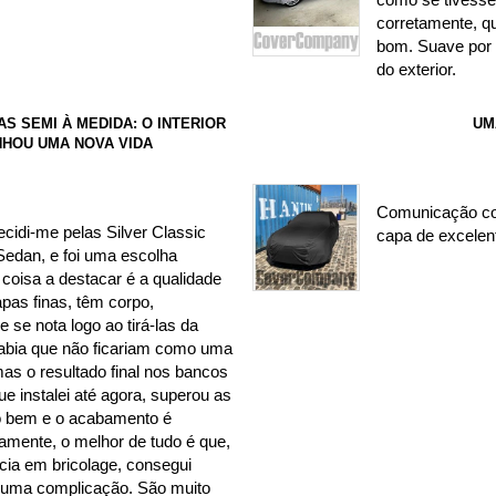
corretamente, q
bom. Suave por 
do exterior.
 SEMI À MEDIDA: O INTERIOR
UM
ANHOU UMA NOVA VIDA
Comunicação co
ecidi-me pelas Silver Classic
capa de excelen
Sedan, e foi uma escolha
 coisa a destacar é a qualidade
apas finas, têm corpo,
e se nota logo ao tirá-las da
abia que não ficariam como uma
mas o resultado final nos bancos
ue instalei até agora, superou as
to bem e o acabamento é
ramente, o melhor de tudo é que,
ia em bricolage, consegui
nhuma complicação. São muito