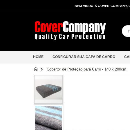
BEM-VINDO À COVER COMPANY, 
HOME
CONFIGURAR SUA CAPA DE CARRO
CA
Início
Cobertor de Proteção para Carro - 140 x 200cm
Saltar
para
o
final
da
Galeria
de
imagens