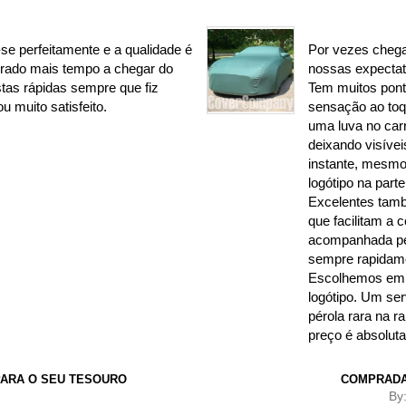
se perfeitamente e a qualidade é
Por vezes chega
rado mais tempo a chegar do
nossas expectat
tas rápidas sempre que fiz
Tem muitos ponto
u muito satisfeito.
sensação ao to
uma luva no carr
deixando visíve
instante, mesmo
logótipo na parte
Excelentes tamb
que facilitam a 
acompanhada pel
sempre rapidame
Escolhemos em c
logótipo. Um ser
pérola rara na 
preço é absolut
ARA O SEU TESOURO
COMPRADA
By