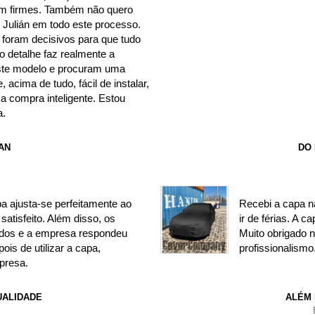
bem firmes. Também não quero
 Julián em todo este processo.
foram decisivos para que tudo
o detalhe faz realmente a
este modelo e procuram uma
, acima de tudo, fácil de instalar,
 compra inteligente. Estou
a.
AN
DO
pa ajusta-se perfeitamente ao
Recebi a capa n
satisfeito. Além disso, os
ir de férias. A c
idos e a empresa respondeu
Muito obrigado n
is de utilizar a capa,
profissionalismo
presa.
UALIDADE
ALÉM 