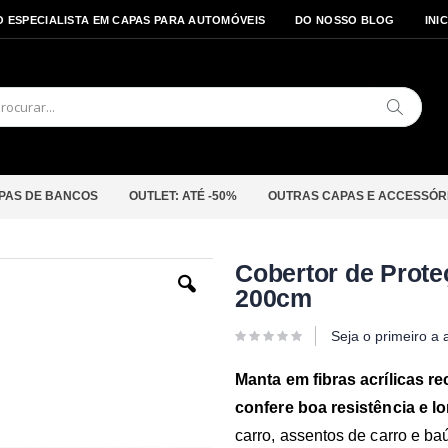
O ESPECIALISTA EM CAPAS PARA AUTOMÓVEIS
DO NOSSO BLOG
INI
Pesquis
PAS DE BANCOS
OUTLET: ATÉ -50%
OUTRAS CAPAS E ACCESSÓR
Saltar
Cobertor de Prote
para
200cm
o
início
da
Seja o primeiro a 
Galeria
de
imagens
Manta em fibras acrílicas re
confere boa resistência e lon
carro, assentos de carro e ba