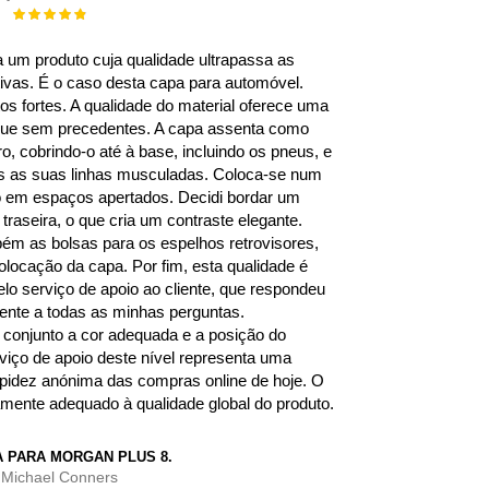
Rating:
100%
 um produto cuja qualidade ultrapassa as
ivas. É o caso desta capa para automóvel.
s fortes. A qualidade do material oferece uma
que sem precedentes. A capa assenta como
o, cobrindo-o até à base, incluindo os pneus, e
is as suas linhas musculadas. Coloca-se num
 em espaços apertados. Decidi bordar um
 traseira, o que cria um contraste elegante.
ém as bolsas para os espelhos retrovisores,
colocação da capa. Por fim, esta qualidade é
o serviço de apoio ao cliente, que respondeu
nte a todas as minhas perguntas.
onjunto a cor adequada e a posição do
viço de apoio deste nível representa uma
rapidez anónima das compras online de hoje. O
amente adequado à qualidade global do produto.
 PARA MORGAN PLUS 8.
:
Michael Conners