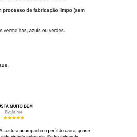
um processo de fabricação limpo (sem
s vermelhas, azuis ou verdes.
aus.
USTA MUITO BEM
By:
Jaime
Rating:
100%
A costura acompanha o perfil do carro, quase
sido pintada sobre ele. Se for colocada