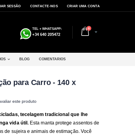
CIAR SESSÃO
CONTACTE-NOS
CRIAR UMA CONTA
artigos
TEL + WHATSAPP:
0
Cart
a
+34 640 205472
IOS
BLOG
COMENTARIOS
ção para Carro - 140 x
avaliar este produto
cicladas, tecelagem tradicional que lhe
ga vida útil.
Esta manta protege assentos de
ús de sujeira e animais de estimação. Você